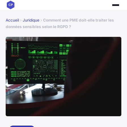
Accueil
›
Juridique
›
Comment une PME doit-elle traiter les
données sensibles selon le RGPD ?