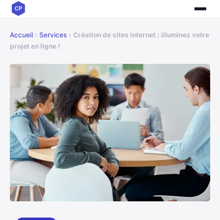
Accueil
›
Services
›
Création de sites internet : illuminez votre
projet en ligne !